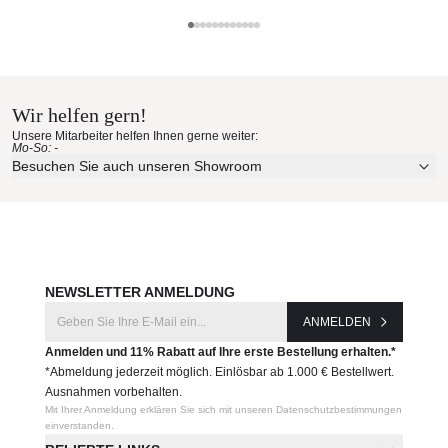
auswechselbar und selbstspannend, dank den flexiblen
Strebenenden.
Bedienung
: Einfach den Spannhebel nach unten ziehen
und im Schieber einhängen. Durch das gegenläufige Servo-
Prinzip gelingt dies mit minimalem Kraftaufwand.
Überwinterung
: In der Schutzhülle an einem
Wir helfen gern!
windgeschützten, trockenen Ort.
Unsere Mitarbeiter helfen Ihnen gerne weiter:
Mo-So: -
Maße
:
Besuchen Sie auch unseren Showroom
8-teilig rechteckig 300 x 200 cm
Durchgangshöhe 205 cm
Max. Höhe 290 ... 305 cm
Mast Ø:
5,5 cm
Gewicht
: ca. 20 - 25 kg
Gestell
: Aluminium natureloxiert
NEWSLETTER ANMELDUNG
Produktnummer:
ANMELDEN
320 00 251 171 -
Anmelden und 11% Rabatt auf Ihre erste Bestellung erhalten.*
Express
*Abmeldung jederzeit möglich. Einlösbar ab 1.000 € Bestellwert.
Ausnahmen vorbehalten.
Hersteller:
Mit Ihrer Anmeldung erklären Sie sich mit unseren Datenschutzbestimmungen
einverstanden.
Glatz