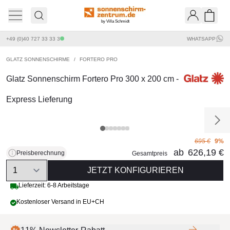
by Villa Schmidt
Ware
+49 (0)40 727 33 33 3
WHATSAPP
GLATZ SONNENSCHIRME
/
FORTERO PRO
Glatz Sonnenschirm Fortero Pro 300 x 200 cm -
Express Lieferung
695 €
9%
ab
626,19 €
Preisberechnung
Gesamtpreis
Quantity
JETZT KONFIGURIEREN
Lieferzeit: 6-8 Arbeitstage
Kostenloser Versand in EU+CH