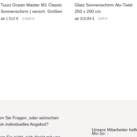
Tuuci Ocean Master M1 Classic
Glatz Sonnenschirm Alu-Twist
Sonnenschirm | versch. Größen
250 x 200 cm
ab
1.512 €
1.680 €
ab
310,84 €
345 €
n Sie Fragen, oder wünschen
ein individuelles Angebot?
Unsere Mitarbeiter helf
Mo-So: -