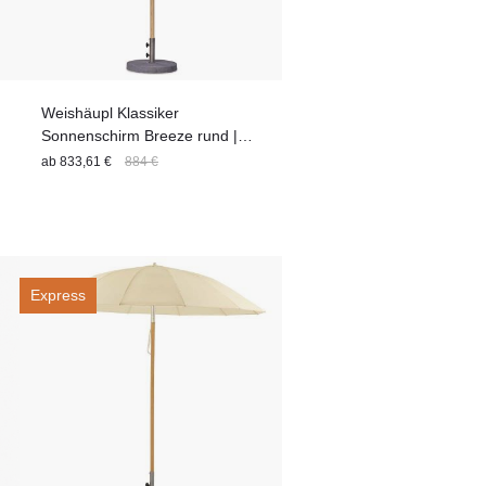
Weishäupl Klassiker
Sonnenschirm Breeze rund |
versch. Größen
ab
833,61 €
884 €
Express