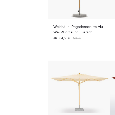
Weishäupl Pagodenschirm Alu
Weiß/Holz rund | versch.
Größen
ab
504,50 €
535 €