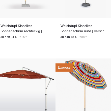
Weishäupl Klassiker
Weishäupl Klassiker
Sonnenschirm rechteckig |
Sonnenschirm rund | versch.
versch. Größen
Größen
ab
579,94 €
615 €
ab
648,78 €
688 €
Express