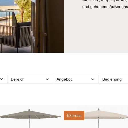
und gehobene Außengastr
und langlebiger Qualität
Bereich
Angebot
Bedienung
e
Größe
Kategorien
Lieferzeit
Maximale
Nutzungsbereich
Schirm-Featu
Windgeschwindigkeit
Stil
Express