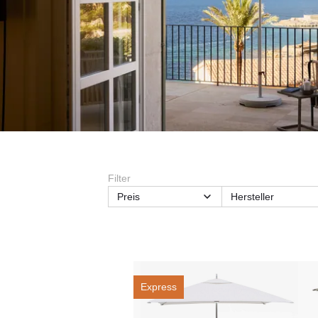
Filter
Preis
Hersteller
Form
Funktionsmerkmal
Material
Material Gestell
Schirmart
Schirmgröße
Express