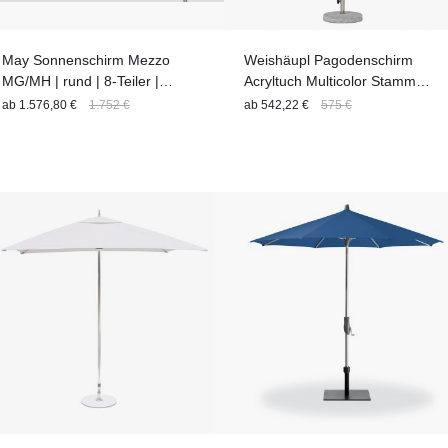
May Sonnenschirm Mezzo
Weishäupl Pagodenschirm
MG/MH | rund | 8-Teiler |
Acryltuch Multicolor Stamm
versch. Größen
Holz Streben Weiß
ab
1.576,80 €
1.752 €
ab
542,22 €
575 €
Flaschenzug & Knick 240 cm -
Express Lieferung