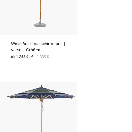
Weishäupl Teakschirm rund |
versch. Größen
ab
1.258,91 €
1.335 €