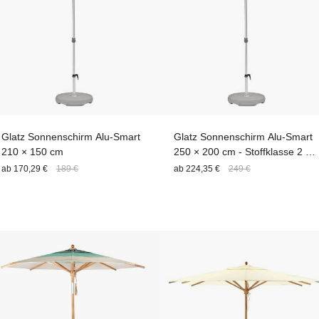
Glatz Sonnenschirm Alu-Smart
Glatz Sonnenschirm Alu-Smart
210 × 150 cm
250 × 200 cm - Stoffklasse 2 -
Express Lieferung
ab
170,29 €
189 €
ab
224,35 €
249 €