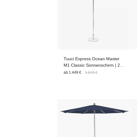
Tuuci Express Ocean Master
M1 Classic Sonnenschirm | 225
x 225 cm
ab
1.449 €
1.610 €