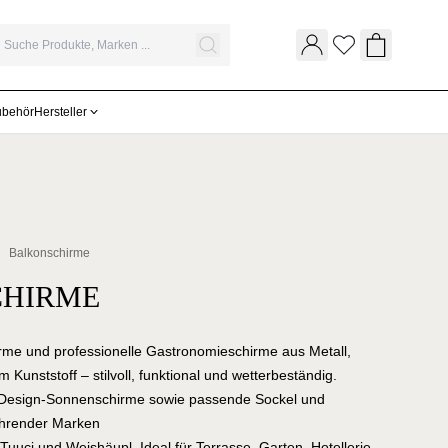
Wunschliste
Warenkor
ubehör
Hersteller
Balkonschirme
HIRME
me und professionelle Gastronomieschirme aus Metall,
 Kunststoff – stilvoll, funktional und wetterbeständig.
 Design-Sonnenschirme sowie passende Sockel und
ührender Marken
uuci und Weishäupl. Ideal für Terrasse, Garten, Hotellerie