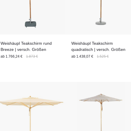
Weishäupl Teakschirm rund
Weishäupl Teakschirm
Breeze | versch. Größen
quadratisch | versch. Größen
ab
1.766,24 €
1.873 €
ab
1.438,07 €
1.525 €