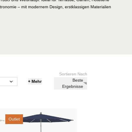
onomie – mit modernem Design, erstklassigen Materialien
 für höchste Ansprüche.
Sortieren Nach
Beste
+
Mehr
Ergebnisse
res
Outlet