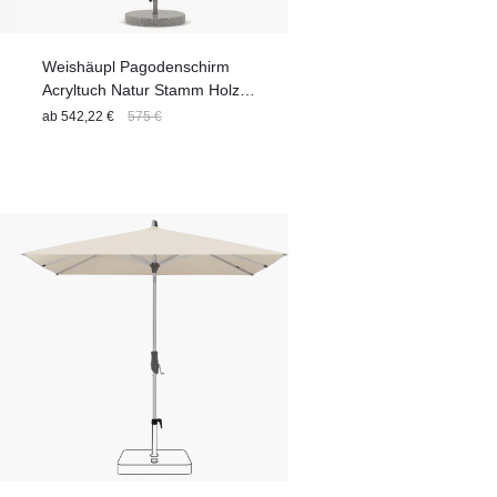
Weishäupl Pagodenschirm
Acryltuch Natur Stamm Holz
Streben Weiß Flaschenzug &
ab
542,22 €
575 €
Knick 240 cm - Express
Lieferung