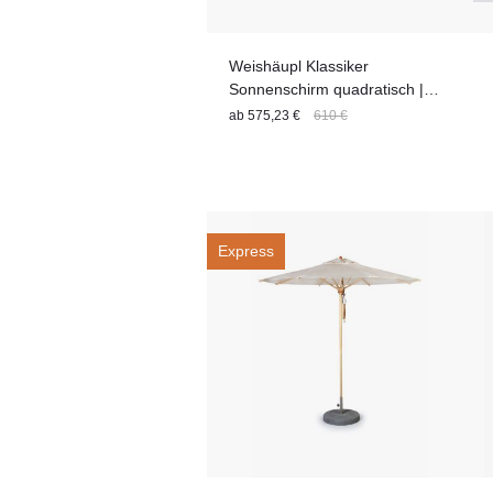
Weishäupl Klassiker
Sonnenschirm quadratisch |
versch. Größen
ab
575,23 €
610 €
Express