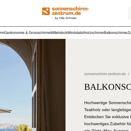
by Villa Schmidt
arm
Gastronomie & Grossschirme
Mittelstock
Windstabil
Holzschirme
Balkonschirme
Z
sonnenschirm-zentrum.de
/
BALKONSC
Hochwertige Sonnenschir
Teakholz oder langlebigem
Entdecken Sie exklusive
hochwertiges Zubehör f
wie Glatz, May, Sywawa, T