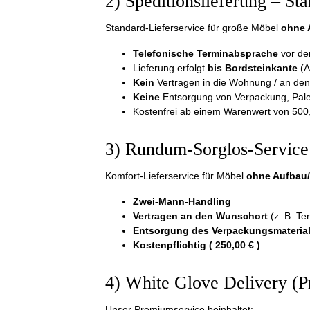
2) Speditionslieferung – Sta
Standard-Lieferservice für große Möbel
ohne 
Telefonische Terminabsprache
vor de
Lieferung erfolgt
bis Bordsteinkante
(A
Kein
Vertragen in die Wohnung / an de
Keine
Entsorgung von Verpackung, Pale
Kostenfrei ab einem Warenwert von 500
3) Rundum-Sorglos-Service
Komfort-Lieferservice für Möbel
ohne Aufbau
Zwei-Mann-Handling
Vertragen an den Wunschort
(z. B. Te
Entsorgung des Verpackungsmateria
Kostenpflichtig ( 250,00 € )
4) White Glove Delivery (
Unser Premiumservice beinhaltet: