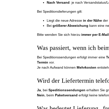
Nach Versand
: je nach Versandstatus/L
Bei Speditionslieferungen gilt:
Liegt die neue Adresse
in der Nähe
der 
Bei
größerer Abweichung
kann eine neu
Bitte wenden Sie sich hierzu
immer per E-Mail
Was passiert, wenn ich beim
Bei Speditionssendungen erfolgt immer eine
T
Termin
vor.
Je nach Aufwand können
Mehrkosten
entsteh
Wird der Liefertermin telef
Ja
, bei
Speditionssendungen
erhalten Sie g
Nein
, beim
Paketversand
erfolgt keine telef
Was bedeutet Lieferung „fr