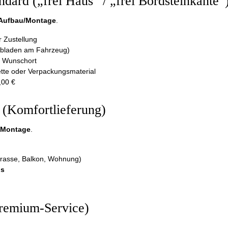
ndard („frei Haus“ / „frei Bordsteinkante“
Aufbau/Montage
.
r Zustellung
bladen am Fahrzeug)
n Wunschort
tte oder Verpackungsmaterial
,00 €
 (Komfortlieferung)
/Montage
.
rrasse, Balkon, Wohnung)
ls
Premium-Service)