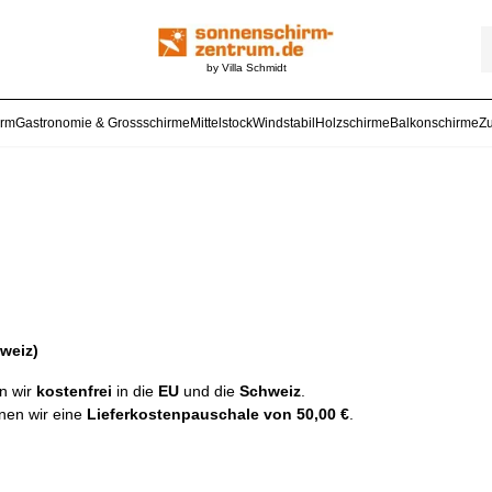
by Villa Schmidt
arm
Gastronomie & Grossschirme
Mittelstock
Windstabil
Holzschirme
Balkonschirme
Z
weiz)
rn wir
kostenfrei
in die
EU
und die
Schweiz
.
nen wir eine
Lieferkostenpauschale von 50,00 €
.