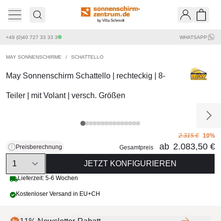
by Villa Schmidt
Ware
+49 (0)40 727 33 33 3
WHATSAPP
MAY SONNENSCHIRME
/
SCHATTELLO
May Sonnenschirm Schattello | rechteckig | 8-
Teiler | mit Volant | versch. Größen
2.315 €
10%
ab
2.083,50 €
Preisberechnung
Gesamtpreis
Quantity
JETZT KONFIGURIEREN
Lieferzeit: 5-6 Wochen
Kostenloser Versand in EU+CH