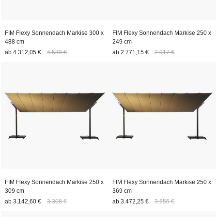
stilvolle Schattenplätze und werden zu einem festen Bestandteil
moderner Outdoor-Living-Konzepte.
FIM Flexy Sonnendach Markise 300 x
FIM Flexy Sonnendach Markise 250 x
488 cm
249 cm
ab
4.312,05 €
4.539 €
ab
2.771,15 €
2.917 €
FIM Flexy Sonnendach Markise 250 x
FIM Flexy Sonnendach Markise 250 x
309 cm
369 cm
ab
3.142,60 €
3.308 €
ab
3.472,25 €
3.655 €