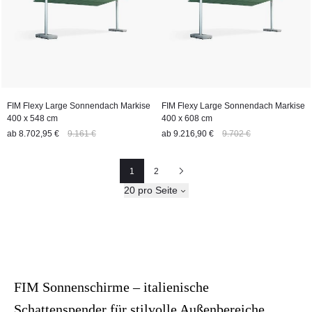
FIM Flexy Large Sonnendach Markise
FIM Flexy Large Sonnendach Markise
400 x 548 cm
400 x 608 cm
ab
8.702,95 €
9.161 €
ab
9.216,90 €
9.702 €
1
2
Seite
Seite
Nächste
20 pro Seite
FIM Sonnenschirme – italienische
Schattenspender für stilvolle Außenbereiche