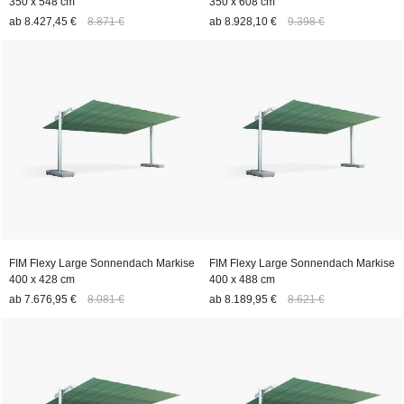
350 x 548 cm
350 x 608 cm
ab
8.427,45 €
8.871 €
ab
8.928,10 €
9.398 €
FIM Flexy Large Sonnendach Markise
FIM Flexy Large Sonnendach Markise
400 x 428 cm
400 x 488 cm
ab
7.676,95 €
8.081 €
ab
8.189,95 €
8.621 €