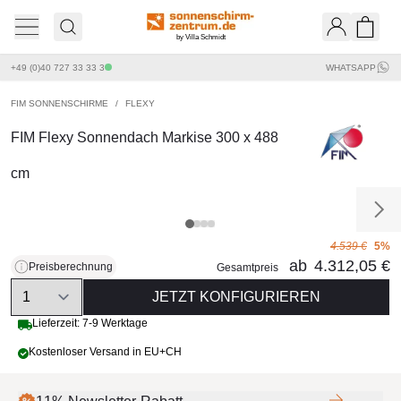
by Villa Schmidt
Ware
+49 (0)40 727 33 33 3
WHATSAPP
FIM SONNENSCHIRME
/
FLEXY
FIM Flexy Sonnendach Markise 300 x 488
cm
4.539 €
5%
ab
4.312,05 €
Preisberechnung
Gesamtpreis
Quantity
JETZT KONFIGURIEREN
Lieferzeit: 7-9 Werktage
Kostenloser Versand in EU+CH