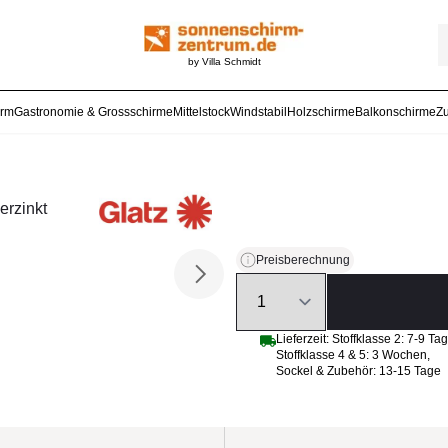
by Villa Schmidt
arm
Gastronomie & Grossschirme
Mittelstock
Windstabil
Holzschirme
Balkonschirme
Z
erzinkt
Preisberechnung
Quantity
Lieferzeit:
Stoffklasse 2: 7-9 Ta
Stoffklasse 4 & 5: 3 Wochen
,
Sockel & Zubehör: 13-15 Tage