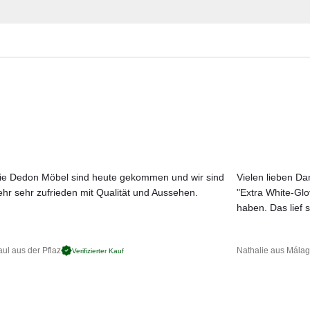
Glatz Materialmuster nach Hause bestel
Erleben Sie unsere Stoffe und Materialien ganz in Ruhe in Ihren eigen
Aktuelle Originalstoffe des Herstellers
Farbe, Struktur und Haptik authentisch erleben
Persönliche Beratung bei Ihrer Konfiguration
ie Dedon Möbel sind heute gekommen und wir sind
Vielen lieben Dan
ehr sehr zufrieden mit Qualität und Aussehen.
"Extra White-Gl
JETZT MUSTER BESTELLEN
haben. Das lief s
ul aus der Pflaz
Nathalie aus Mála
Verifizierter Kauf