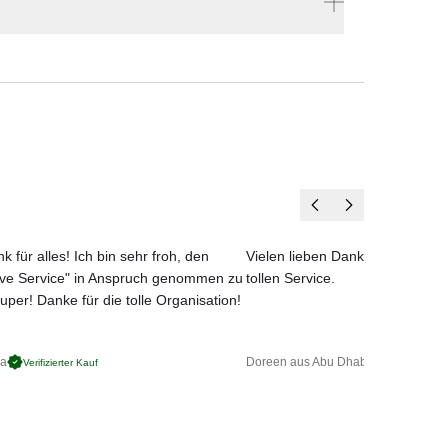
len
en vier Wänden.
k für alles! Ich bin sehr froh, den
Vielen lieben Dank für das net
ove Service" in Anspruch genommen zu
tollen Service.
uper! Danke für die tolle Organisation!
ga
Doreen aus Abu Dhabi
Verifizierter Kauf
Verifizierter 