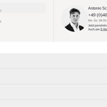
Antonio Sc
n*
+49 (0)40
Mo–So: 08:00
l
Jetzt persönli
Auch per
E-Ma
justier-, abschliess- und nivellierbar)