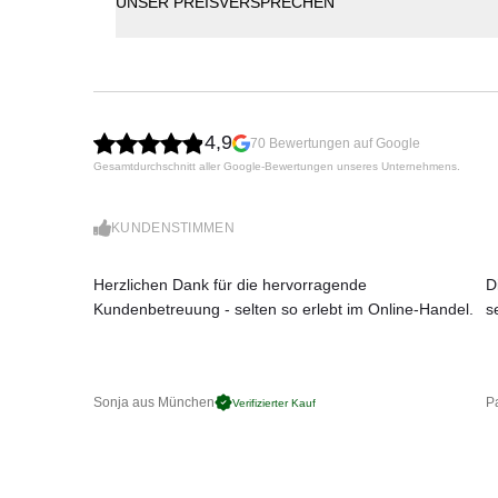
UNSER PREISVERSPRECHEN
4,9
70 Bewertungen auf Google
Gesamtdurchschnitt aller Google-Bewertungen unseres Unternehmens.
KUNDENSTIMMEN
Herzlichen Dank für die hervorragende
D
Kundenbetreuung - selten so erlebt im Online-Handel.
s
Sonja aus München
Pa
Verifizierter Kauf