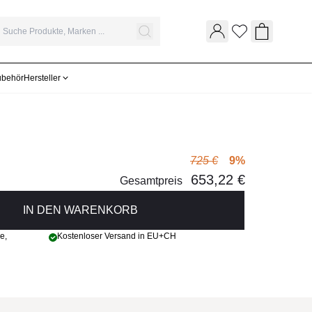
Wunschliste
Warenkor
ubehör
Hersteller
725 €
9%
653,22 €
Gesamtpreis
IN DEN WARENKORB
ge
,
Kostenloser Versand in EU+CH