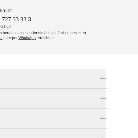
hmidt
 727 33 33 3
–21:00
ch beraten lassen, oder einfach telefonisch bestellen.
il
oder per
WhatsApp
erreichbar.
Produktnummer:
350-01-225-045
Hersteller:
Glatz