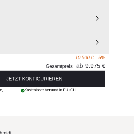
10.500 €
5%
ab
9.975 €
integriert)
Gesamtpreis
JETZT KONFIGURIEREN
ge
,
Kostenloser Versand in EU+CH
hmidt