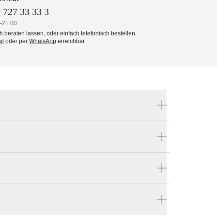
 727 33 33 3
–21:00
ch beraten lassen, oder einfach telefonisch bestellen.
il
oder per
WhatsApp
erreichbar.
Produktnummer:
340 00 804 17X
Hersteller:
d
Glatz
len