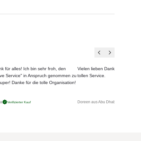
en vier Wänden.
Ort.
nal,
h
)
lles
k für alles! Ich bin sehr froh, den
Vielen lieben Dank für das net
ove Service" in Anspruch genommen zu
tollen Service.
uper! Danke für die tolle Organisation!
ga
Doreen aus Abu Dhabi
Verifizierter Kauf
Verifizierter 