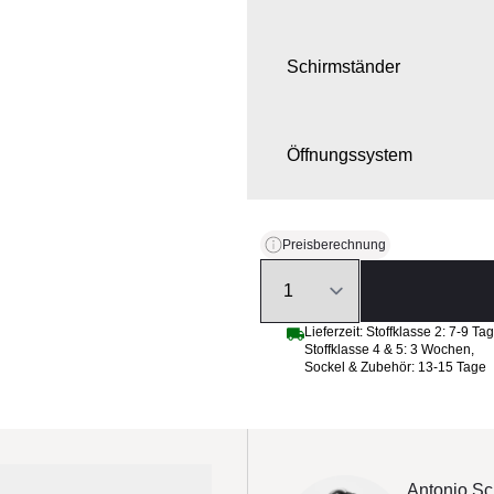
Schirmständer
Öffnungssystem
Beleuchtung und Heizung (
Preisberechnung
Quantity
Schutzhülle
Lieferzeit:
Stoffklasse 2: 7-9 Ta
Stoffklasse 4 & 5: 3 Wochen
,
Sockel & Zubehör: 13-15 Tage
Antonio Sc