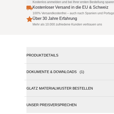
Kostenlos anmelden und bei Ihrer ersten Bestellung spare
Kostenloser Versand in die EU & Schweiz
100% Versandkostenfrei – auch nach Spanien und Portuga
Über 30 Jahre Erfahrung
Mehr als 10.000 zufriedene Kunden vertrauen uns
PRODUKTDETAILS
DOKUMENTE & DOWNLOADS (1)
Glatz Gastronomie Sonnenschirm Palazzo Royal 8
GLATZ MATERIALMUSTER BESTELLEN
Glatz Sonnenschirme Katalog
Der Palazzo® Royal überzeugt mit attraktiven Detai
Umdrehungen lässt er sich mühelos öffnen und sch
per Funk bedienbar. Das Keder-System erlaubt es,
UNSER PREISVERSPRECHEN
Material und Technik:
Das Gestell ist aus gepress
Verstärkungsrippen). Bedienung: Den Schirm öffnen