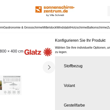
by Villa Schmidt
arm
Gastronomie & Grossschirme
Mittelstock
Windstabil
Holzschirme
Balkonschirme
Z
Konfigurieren Sie Ihr Produkt
Wählen Sie Ihre individuelle Optionen, u
 800 × 400 cm
zu legen.
Stoffbezug
Volant
Gestellfarbe