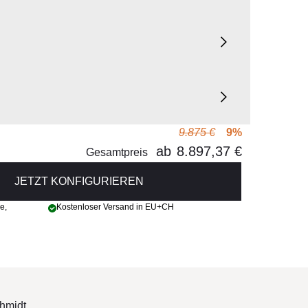
9.875 €
9%
ab
8.897,37 €
d Heizung (integriert)
Gesamtpreis
JETZT KONFIGURIEREN
ge
,
Kostenloser Versand in EU+CH
hmidt