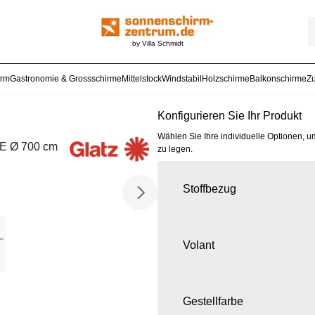
by Villa Schmidt
arm
Gastronomie & Grossschirme
Mittelstock
Windstabil
Holzschirme
Balkonschirme
Z
Konfigurieren Sie Ihr Produkt
Wählen Sie Ihre individuelle Optionen, u
 E Ø 700 cm
zu legen.
Stoffbezug
Volant
Gestellfarbe