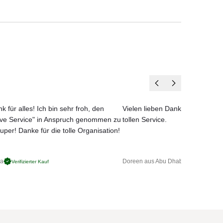
en vier Wänden.
unk
Ort.
k für alles! Ich bin sehr froh, den
Vielen lieben Dank für das net
ove Service" in Anspruch genommen zu
tollen Service.
nal,
uper! Danke für die tolle Organisation!
h
)
ga
Doreen aus Abu Dhabi
Verifizierter Kauf
Verifizierter 
lles