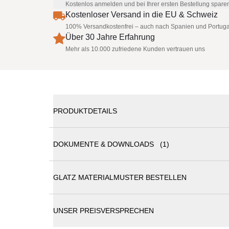
Kostenlos anmelden und bei Ihrer ersten Bestellung spare
Kostenloser Versand in die EU & Schweiz
100% Versandkostenfrei – auch nach Spanien und Portuga
Über 30 Jahre Erfahrung
Mehr als 10.000 zufriedene Kunden vertrauen uns
PRODUKTDETAILS
DOKUMENTE & DOWNLOADS (1)
Glatz Gastronomie Sonnenschirm Palazzo Royal 
GLATZ MATERIALMUSTER BESTELLEN
Glatz Sonnenschirme Katalog
Grosse Namen werfen ihre Schatten voraus - so a
ist der King im Aussenbereich: Mit funkgesteuertem
Steuerungskomponenten und Kabel sind im Mast int
UNSER PREISVERSPRECHEN
Stoffsegmente auszuwechseln. Er besticht mit attrak
Aluminium natureloxiert kombiniert mit graphitgra