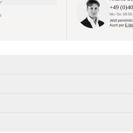
n*
+49 (0)40
Mo–So: 08:00
l
Jetzt persönli
Auch per
E-Ma
E Ø 700 cm
uch der Sonnenschirm Palazzo® Royal E von Glatz. Der Palazzo ® Roy
 Motor lässt er sich mühelos öffnen und schliessen.
egriert und per Funk bedienbar. Das Keder-System erlaubt es, einzel
Glatz Materialmuster nach Hause bestel
tiven Details und stellt optisch seinen funktionalen Anspruch heraus.
uen Oberflächen betonen das neue Design. Sein Bedienkomfort ist