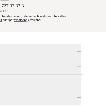
 727 33 33 3
–21:00
ch beraten lassen, oder einfach telefonisch bestellen.
il
oder per
WhatsApp
erreichbar.
Produktnummer:
341 00 700 17X
al E
Hersteller:
Glatz
ne
len