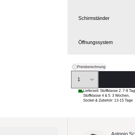
Schirmständer
Öffnungssystem
Steuerung, Beleuchtung un
Preisberechnung
Quantity
Schutzhülle
Lieferzeit:
Stoffklasse 2: 7-9 Ta
Stoffklasse 4 & 5: 3 Wochen
,
Sockel & Zubehör: 13-15 Tage
Antonio Sc