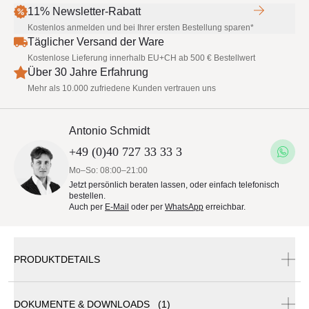
11% Newsletter-Rabatt
Kostenlos anmelden und bei Ihrer ersten Bestellung sparen*
Täglicher Versand der Ware
Kostenlose Lieferung innerhalb EU+CH ab 500 € Bestellwert
Über 30 Jahre Erfahrung
Mehr als 10.000 zufriedene Kunden vertrauen uns
Antonio Schmidt
+49 (0)40 727 33 33 3
Mo–So: 08:00–21:00
Jetzt persönlich beraten lassen, oder einfach telefonisch
bestellen.
Auch per
E-Mail
oder per
WhatsApp
erreichbar.
PRODUKTDETAILS
.
DOKUMENTE & DOWNLOADS (1)