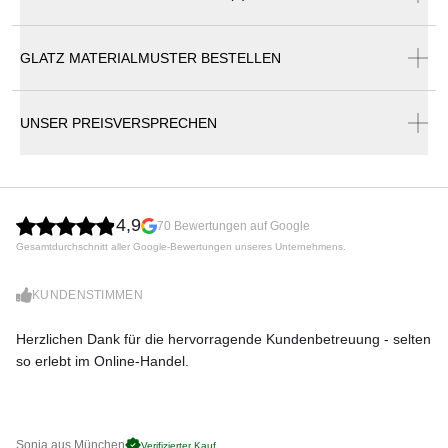
Produktnummer:
VS-350-01-226-906
GLATZ MATERIALMUSTER BESTELLEN
Glatz Sonnenschirme Katalog
Hersteller:
UNSER PREISVERSPRECHEN
Glatz
4,9
70 Bewertungen auf Google
Gesamtdurchschnitt aller Google-Bewertungen unseres Unternehmens.
KUNDENSTIMMEN
Herzlichen Dank für die hervorragende Kundenbetreuung - selten
Di
so erlebt im Online-Handel.
zu
Sonja aus München
Pa
Verifizierter Kauf