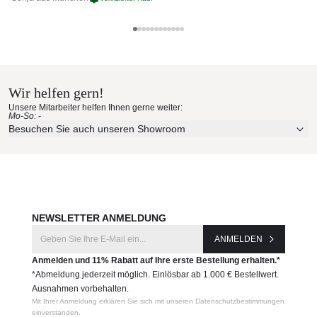
Glatz Materialmuster nach Hause
bestellen
Wir helfen gern!
Erleben Sie unsere Stoffe und Materialien ganz in Ruhe in
Unsere Mitarbeiter helfen Ihnen gerne weiter:
Ihren eigenen vier Wänden.
Mo-So: -
Aktuelle Originalstoffe des Herstellers
Besuchen Sie auch unseren Showroom
Farbe, Struktur und Haptik authentisch erleben
Persönliche Beratung bei Ihrer Konfiguration
JETZT MUSTER BESTELLEN
NEWSLETTER ANMELDUNG
ANMELDEN
Anmelden und 11% Rabatt auf Ihre erste Bestellung erhalten.*
*Abmeldung jederzeit möglich. Einlösbar ab 1.000 € Bestellwert.
Ausnahmen vorbehalten.
Mit Ihrer Anmeldung erklären Sie sich mit unseren Datenschutzbestimmungen
einverstanden.