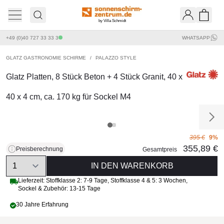
by Villa Schmidt
Ware
+49 (0)40 727 33 33 3
WHATSAPP
GLATZ GASTRONOMIE SCHIRME
/
PALAZZO STYLE
Glatz Platten, 8 Stück Beton + 4 Stück Granit, 40 x
40 x 4 cm, ca. 170 kg für Sockel M4
395 €
9%
355,89 €
Preisberechnung
Gesamtpreis
Quantity
IN DEN WARENKORB
Lieferzeit:
Stoffklasse 2: 7-9 Tage
,
Stoffklasse 4 & 5: 3 Wochen
,
Sockel & Zubehör: 13-15 Tage
30 Jahre Erfahrung