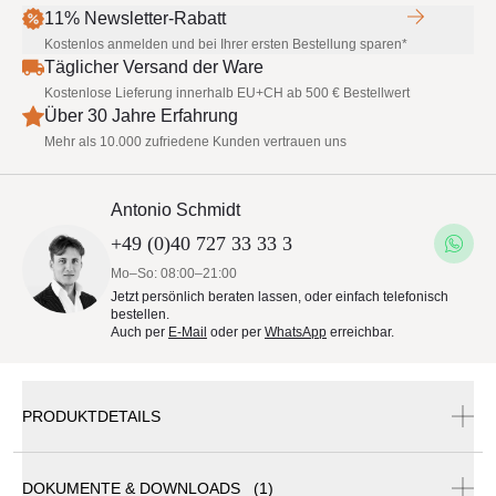
11% Newsletter-Rabatt
Kostenlos anmelden und bei Ihrer ersten Bestellung sparen*
Täglicher Versand der Ware
Kostenlose Lieferung innerhalb EU+CH ab 500 € Bestellwert
Über 30 Jahre Erfahrung
Mehr als 10.000 zufriedene Kunden vertrauen uns
Antonio Schmidt
+49 (0)40 727 33 33 3
Mo–So: 08:00–21:00
Jetzt persönlich beraten lassen, oder einfach telefonisch
bestellen.
Auch per
E-Mail
oder per
WhatsApp
erreichbar.
PRODUKTDETAILS
Wenn Sie nur die Platten bestellen möchten, wenden
DOKUMENTE & DOWNLOADS (1)