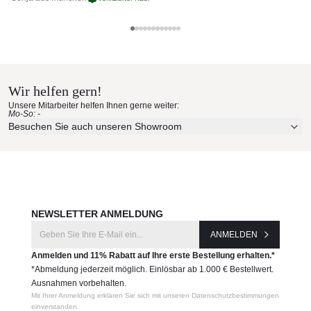
Glatz Materialmuster nach Hause
bestellen
Wir helfen gern!
Erleben Sie unsere Stoffe und Materialien ganz in Ruhe in
Unsere Mitarbeiter helfen Ihnen gerne weiter:
Ihren eigenen vier Wänden.
Mo-So: -
Aktuelle Originalstoffe des Herstellers
Besuchen Sie auch unseren Showroom
Farbe, Struktur und Haptik authentisch erleben
Persönliche Beratung bei Ihrer Konfiguration
JETZT MUSTER BESTELLEN
NEWSLETTER ANMELDUNG
ANMELDEN
Anmelden und 11% Rabatt auf Ihre erste Bestellung erhalten.*
*Abmeldung jederzeit möglich. Einlösbar ab 1.000 € Bestellwert.
Ausnahmen vorbehalten.
Mit Ihrer Anmeldung erklären Sie sich mit unseren Datenschutzbestimmungen
einverstanden.