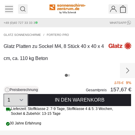
by Villa Schmidt
Ware
+49 (0)40 727 33 33 3
WHATSAPP
GLATZ SONNENSCHIRME
/
FORTERO PRO
Glatz Platten zu Sockel M4, 8 Stück 40 x 40 x 4
cm, ca. 110 kg Beton
175 €
9%
157,67 €
Preisberechnung
Gesamtpreis
Quantity
IN DEN WARENKORB
Lieferzeit:
Stoffklasse 2: 7-9 Tage
,
Stoffklasse 4 & 5: 3 Wochen
,
Sockel & Zubehör: 13-15 Tage
30 Jahre Erfahrung