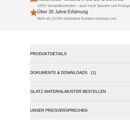
100% Versandkostenfrei – auch nach Spanien und Portuga
Über 30 Jahre Erfahrung
Mehr als 10.000 zufriedene Kunden vertrauen uns
PRODUKTDETAILS
DOKUMENTE & DOWNLOADS (1)
Glatz Sonnenschirm Fortano 300 × 300 cm - Expre
GLATZ MATERIALMUSTER BESTELLEN
Glatz Sonnenschirme Katalog
Sonnenschirm Glatz Fortano 300 × 300 cm
Die Freiarmschirme bekommen Zuwachs! Der jüngst
Sonnenschirms ohne störenden Mittelstock mit der
UNSER PREISVERSPRECHEN
und pariert in der Ausführung von 3 x 3 Metern Win
eine grosszügigere Beschattung gibt es ihn auch m
Sein Design macht ihn auf jeder Terrasse zum Highl