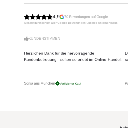
Material und Technik:
Das Trägergestänge und das Gestell des Schirmdach
Bezug ist in den Stoffklassen 2, 4 und 5 erhältlich.
4,9
70 Bewertungen auf Google
Bedienung:
Gesamtdurchschnitt aller Google-Bewertungen unseres Unternehmens.
Durch das Drehen der Kurbel am Schirmarm öffnet s
einer Höhe von bis zu 80 Zentimetern über das Sitz
Material und Technik
KUNDENSTIMMEN
Das Gestell
8 - teilig aus Aluminium mit Kurbelantrieb. Zum 
Herzlichen Dank für die hervorragende
D
Schliesshöhen. Das Mastprofil ist oval 66 × 95 × 3
Kundenbetreuung - selten so erlebt im Online-Handel.
s
Schirmbezug:
selbstspannend durch flexible Strebenenden, erhältl
Stoffklasse 4 (100% Polyester ca. 250 g/m²)
Bedienung
: Mit Kurbelantrieb.
Sonja aus München
Pa
Verifizierter Kauf
Überwinterung
: In der Schutzhülle an einem wind
Maße
:
8-teilig quadratisch 300 × 300 / rechteckig 400 × 
Durchgangshöhe 215 cm
Gesamthöhe 320 cm
Masthöhe 265 cm
Mast Ø:
6,6 × 9,5 cm
Sockel Mindestgewicht
: 120 kg (300 × 300) und 
Habe