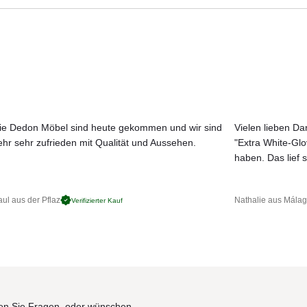
Aktuelle Originalstoffe des Herstellers
Farbe, Struktur und Haptik authentisch erleben
s sind wahlweise natureloxiert oder graphitgrau pulverbeschichtet. D
Persönliche Beratung bei Ihrer Konfiguration
ich der Schirm, richtet sich automatisch waagerecht aus und schwebt
mobiliar.
Patent angemeldeter Öffnungmechanismus, für besonders hohe
ie Dedon Möbel sind heute gekommen und wir sind
Vielen lieben Dan
 mm. Mit Handkurbel.
ehr sehr zufrieden mit Qualität und Aussehen.
"Extra White-Gl
JETZT MUSTER BESTELLEN
haben. Das lief s
ich in der Stoff-klasse 5 (100% Polyacryl ca. 300 g/m²) oder der
ul aus der Pflaz
Nathalie aus Mála
Verifizierter Kauf
geschützten, trockenen Ort.
300 cm
150 kg (400 × 300)
n Sie Fragen, oder wünschen