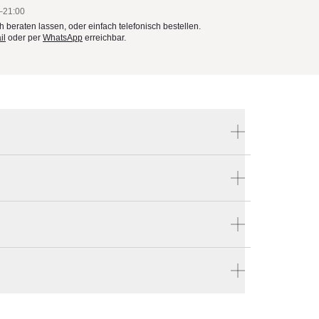
–21:00
ch beraten lassen, oder einfach telefonisch bestellen.
il
oder per
WhatsApp
erreichbar.
Produktnummer:
094 00 310 321 - Express
Hersteller:
s
Glatz
n
len
ür
hlen:
en vier Wänden.