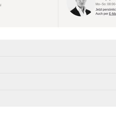
Mo–So: 08:00
l
Jetzt persönli
Auch per
E-Ma
ss Lieferung
e Spross der eleganten Schattenspender verbindet den Komfort eine
 Robustheit unserer F-Serie. Denn er steht auch im Herbst seinen Man
Glatz Materialmuster nach Hause bestel
dgeschwindigkeiten von 60 Km/h, was einer steifen Brise entspricht. F
it einer Seitenlänge von vier Metern. Ganz egal, welche Grösse Sie wä
Erleben Sie unsere Stoffe und Materialien ganz in Ruhe in Ihren eigen
ight.