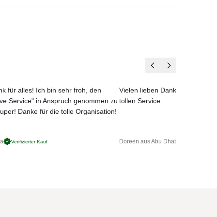
er
 in
k für alles! Ich bin sehr froh, den
Vielen lieben Dank für das net
ove Service" in Anspruch genommen zu
tollen Service.
uper! Danke für die tolle Organisation!
ga
Doreen aus Abu Dhabi
Verifizierter Kauf
Verifizierter 