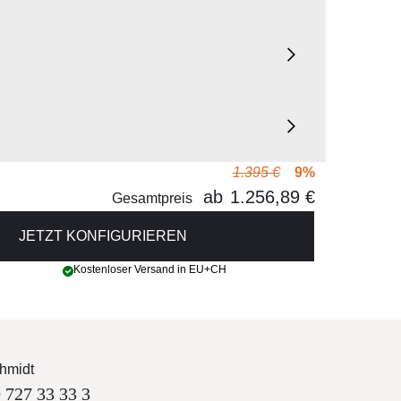
1.395 €
9%
ab
1.256,89 €
Gesamtpreis
JETZT KONFIGURIEREN
Kostenloser Versand in EU+CH
hmidt
 727 33 33 3