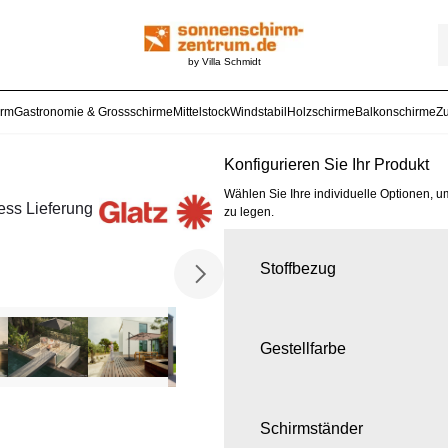
by Villa Schmidt
arm
Gastronomie & Grossschirme
Mittelstock
Windstabil
Holzschirme
Balkonschirme
Z
Konfigurieren Sie Ihr Produkt
Wählen Sie Ihre individuelle Optionen, u
ess Lieferung
zu legen.
Stoffbezug
Gestellfarbe
Schirmständer