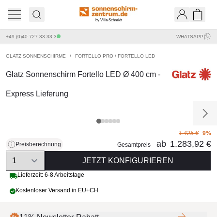
by Villa Schmidt
Ware
+49 (0)40 727 33 33 3
WHATSAPP
GLATZ SONNENSCHIRME
/
FORTELLO PRO / FORTELLO LED
Glatz Sonnenschirm Fortello LED Ø 400 cm -
Express Lieferung
1.425 €
9%
ab
1.283,92 €
Preisberechnung
Gesamtpreis
Quantity
JETZT KONFIGURIEREN
Lieferzeit: 6-8 Arbeitstage
Kostenloser Versand in EU+CH