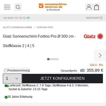
by Villa Schmidt
Ware
+49 (0)40 727 33 33 3
WHATSAPP
GLATZ SONNENSCHIRME
/
FORTINO PRO
Glatz Sonnenschirm Fortino Pro Ø 300 cm -
Stoffklasse 2 | 4 | 5
395 €
9%
ab
355,89 €
Preisberechnung
Gesamtpreis
Quantity
JETZT KONFIGURIEREN
Lieferzeit:
Stoffklasse 2: 7-9 Tage
,
Stoffklasse 4 & 5: 3 Wochen
,
Sockel & Zubehör: 13-15 Tage
30 Jahre Erfahrung