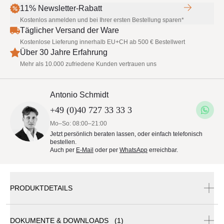
11% Newsletter-Rabatt
Kostenlos anmelden und bei Ihrer ersten Bestellung sparen*
Täglicher Versand der Ware
Kostenlose Lieferung innerhalb EU+CH ab 500 € Bestellwert
Über 30 Jahre Erfahrung
Mehr als 10.000 zufriedene Kunden vertrauen uns
Antonio Schmidt
+49 (0)40 727 33 33 3
Mo–So: 08:00–21:00
Jetzt persönlich beraten lassen, oder einfach telefonisch
bestellen.
Auch per
E-Mail
oder per
WhatsApp
erreichbar.
PRODUKTDETAILS
Wenn Sie nur das Standrohr bestellen möchten,
DOKUMENTE & DOWNLOADS (1)