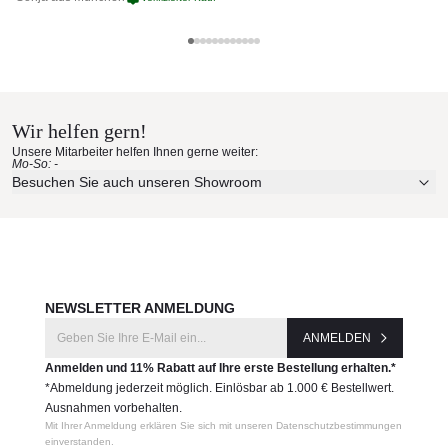
Glatz Materialmuster nach Hause
bestellen
Wir helfen gern!
Erleben Sie unsere Stoffe und Materialien ganz in Ruhe in
Unsere Mitarbeiter helfen Ihnen gerne weiter:
Ihren eigenen vier Wänden.
Mo-So: -
Aktuelle Originalstoffe des Herstellers
Besuchen Sie auch unseren Showroom
Farbe, Struktur und Haptik authentisch erleben
Persönliche Beratung bei Ihrer Konfiguration
JETZT MUSTER BESTELLEN
NEWSLETTER ANMELDUNG
ANMELDEN
Anmelden und 11% Rabatt auf Ihre erste Bestellung erhalten.*
*Abmeldung jederzeit möglich. Einlösbar ab 1.000 € Bestellwert.
Ausnahmen vorbehalten.
Mit Ihrer Anmeldung erklären Sie sich mit unseren Datenschutzbestimmungen
einverstanden.