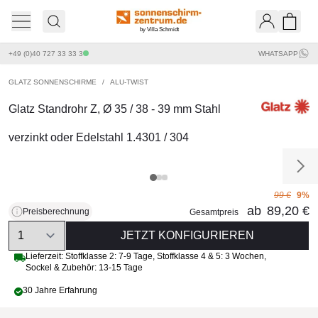
by Villa Schmidt
Ware
+49 (0)40 727 33 33 3
WHATSAPP
GLATZ SONNENSCHIRME
/
ALU-TWIST
Glatz Standrohr Z, Ø 35 / 38 - 39 mm Stahl
verzinkt oder Edelstahl 1.4301 / 304
99 €
9%
ab
89,20 €
Preisberechnung
Gesamtpreis
Quantity
JETZT KONFIGURIEREN
Lieferzeit:
Stoffklasse 2: 7-9 Tage
,
Stoffklasse 4 & 5: 3 Wochen
,
Sockel & Zubehör: 13-15 Tage
30 Jahre Erfahrung