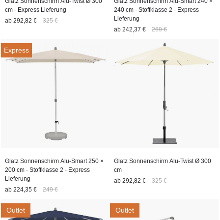
Glatz Sonnenschirm Alu-Twist Ø 300
Glatz Sonnenschirm Alu-Smart 240 ×
cm - Express Lieferung
240 cm - Stoffklasse 2 - Express
Lieferung
ab
292,82 €
325 €
ab
242,37 €
269 €
Express
Glatz Sonnenschirm Alu-Smart 250 ×
Glatz Sonnenschirm Alu-Twist Ø 300
200 cm - Stoffklasse 2 - Express
cm
Lieferung
ab
292,82 €
325 €
ab
224,35 €
249 €
Outlet
Outlet