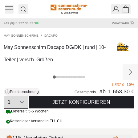
by Villa Schmidt
Ware
+49 (0)40 727 33 33 3
WHATSAPP
MAY SONNENSCHIRME
/
DACAPO
May Sonnenschirm Dacapo DG/DK | rund | 10-
Teiler | versch. Größen
1.837 €
10%
ab
1.653,30 €
Preisberechnung
Gesamtpreis
Quantity
JETZT KONFIGURIEREN
Lieferzeit: 5-6 Wochen
Kostenloser Versand in EU+CH