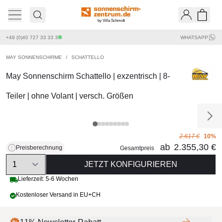
by Villa Schmidt
Ware
+49 (0)40 727 33 33 3
WHATSAPP
MAY SONNENSCHIRME
/
SCHATTELLO
May Sonnenschirm Schattello | exzentrisch | 8-
Teiler | ohne Volant | versch. Größen
2.617 €
10%
ab
2.355,30 €
Preisberechnung
Gesamtpreis
Quantity
JETZT KONFIGURIEREN
Lieferzeit: 5-6 Wochen
Kostenloser Versand in EU+CH