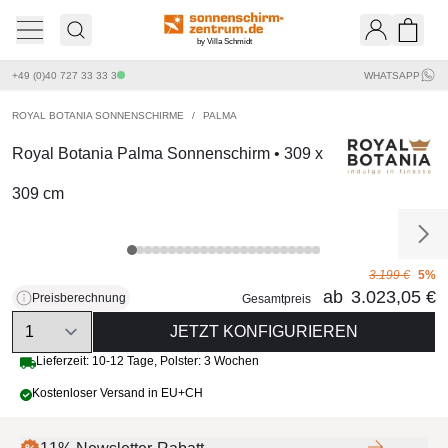
by Villa Schmidt
Ware
+49 (0)40 727 33 33 3
WHATSAPP
ROYAL BOTANIA SONNENSCHIRME
/
PALMA
Royal Botania Palma Sonnenschirm • 309 x
309 cm
3.199 €
5%
ab
3.023,05 €
Preisberechnung
Gesamtpreis
Quantity
JETZT KONFIGURIEREN
Lieferzeit:
10-12 Tage
,
Polster: 3 Wochen
Kostenloser Versand in EU+CH