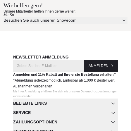
Wir helfen gern!
Erleben Sie unsere Stoffe und Materialien ganz in Ruhe in
Unsere Mitarbeiter helfen Ihnen gerne weiter:
Ihren eigenen vier Wänden.
Mo-So: -
Aktuelle Originalstoffe des Herstellers
Besuchen Sie auch unseren Showroom
Farbe, Struktur und Haptik authentisch erleben
Persönliche Beratung bei Ihrer Konfiguration
JETZT MUSTER BESTELLEN
NEWSLETTER ANMELDUNG
ANMELDEN
Anmelden und 11% Rabatt auf Ihre erste Bestellung erhalten.*
*Abmeldung jederzeit möglich. Einlösbar ab 1.000 € Bestellwert.
Ausnahmen vorbehalten.
Mit Ihrer Anmeldung erklären Sie sich mit unseren Datenschutzbestimmungen
einverstanden.
BELIEBTE LINKS
SERVICE
ZAHLUNGSOPTIONEN