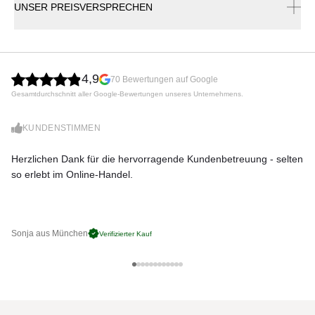
UNSER PREISVERSPRECHEN
Sywawa LUXURY Bodenhülse aus Stahl sandgestrahlt zum
Einbetonieren, 2-teilig, weiß
Produktnummer:
4,9
Luxury_BE
70 Bewertungen auf Google
Gesamtdurchschnitt aller Google-Bewertungen unseres Unternehmens.
Hersteller:
KUNDENSTIMMEN
Sywawa
Herzlichen Dank für die hervorragende Kundenbetreuung - selten
Di
so erlebt im Online-Handel.
zu
Sonja aus München
Pa
Verifizierter Kauf
Sywawa Materialmuster nach
Hause bestellen