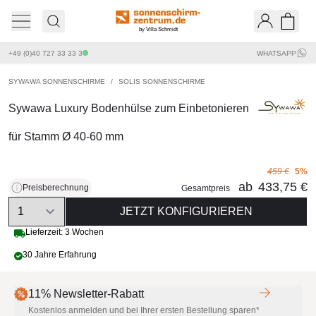
by Villa Schmidt
Ware
+49 (0)40 727 33 33 3
WHATSAPP
SYWAWA SONNENSCHIRME
/
SOLIS SONNENSCHIRME
Sywawa Luxury Bodenhülse zum Einbetonieren
für Stamm Ø 40-60 mm
459 €
5%
ab
433,75 €
Preisberechnung
Gesamtpreis
Quantity
JETZT KONFIGURIEREN
Lieferzeit: 3 Wochen
30 Jahre Erfahrung
11% Newsletter-Rabatt
Kostenlos anmelden und bei Ihrer ersten Bestellung sparen*