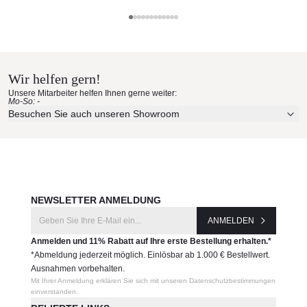
Produktnummer:
OMMX-EX-305-305
Tuuci Materialmuster nach Hause
bestellen
Hersteller:
Wir helfen gern!
Tuuci
Erleben Sie unsere Stoffe und Materialien ganz in Ruhe in
Unsere Mitarbeiter helfen Ihnen gerne weiter:
Ihren eigenen vier Wänden.
Mo-So: -
Aktuelle Originalstoffe des Herstellers
Besuchen Sie auch unseren Showroom
Farbe, Struktur und Haptik authentisch erleben
Persönliche Beratung bei Ihrer Konfiguration
JETZT MUSTER BESTELLEN
NEWSLETTER ANMELDUNG
ANMELDEN
Anmelden und 11% Rabatt auf Ihre erste Bestellung erhalten.*
*Abmeldung jederzeit möglich. Einlösbar ab 1.000 € Bestellwert.
Ausnahmen vorbehalten.
Mit Ihrer Anmeldung erklären Sie sich mit unseren Datenschutzbestimmungen
einverstanden.