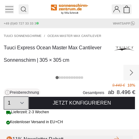
by Villa Schmidt
Ware
+49 (0)40 727 33 33 3
WHATSAPP
TUUCI SONNENSCHIRME
/
OCEAN MASTER MAX CANTILEVER
Tuuci Express Ocean Master Max Cantilever
Sonnenschirm | 305 × 305 cm
9.440 €
10%
ab
8.496 €
Preisberechnung
Gesamtpreis
Quantity
JETZT KONFIGURIEREN
Lieferzeit: 2-3 Wochen
Kostenloser Versand in EU+CH