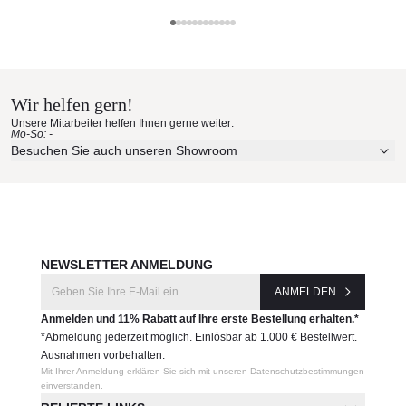
Befestigungsschrauben inklusive.
Sonnenschirm 300cm, rund - in Solidum Canvas, Grey
Umbrosa Quick Ship
oder Taupe (Quick Ship - Programm)
inkl. Schutzhülle
Materialmuster nach Hause
Produktnummer:
bestellen
Wir helfen gern!
PFLUMBRELLA300-
Unsere Mitarbeiter helfen Ihnen gerne weiter:
WALLFLEX
Mo-So: -
Erleben Sie unsere Stoffe und Materialien ganz in Ruhe in
Besuchen Sie auch unseren Showroom
Ihren eigenen vier Wänden.
Hersteller:
Aktuelle Originalstoffe des Herstellers
Umbrosa Quick Ship
Farbe, Struktur und Haptik authentisch erleben
Persönliche Beratung bei Ihrer Konfiguration
JETZT MUSTER BESTELLEN
NEWSLETTER ANMELDUNG
ANMELDEN
Anmelden und 11% Rabatt auf Ihre erste Bestellung erhalten.*
*Abmeldung jederzeit möglich. Einlösbar ab 1.000 € Bestellwert.
Ausnahmen vorbehalten.
Mit Ihrer Anmeldung erklären Sie sich mit unseren Datenschutzbestimmungen
einverstanden.