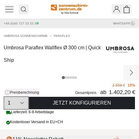
by Villa Schmidt
Ware
+49 (0)40 727 33 33 3
WHATSAPP
UMBROSA SONNENSCHIRME
/
PARAFLEX
Umbrosa Paraflex Wallflex Ø 300 cm | Quick
Ship
1.558 €
10%
ab
1.402,20 €
Preisberechnung
Gesamtpreis
Quantity
JETZT KONFIGURIEREN
Lieferzeit: 6-8 Arbeitstage
Kostenloser Versand in EU+CH