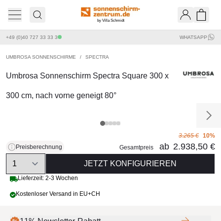
by Villa Schmidt
Ware
+49 (0)40 727 33 33 3
WHATSAPP
UMBROSA SONNENSCHIRME
/
SPECTRA
Umbrosa Sonnenschirm Spectra Square 300 x
300 cm, nach vorne geneigt 80°
3.265 €
10%
ab
2.938,50 €
Preisberechnung
Gesamtpreis
Quantity
JETZT KONFIGURIEREN
Lieferzeit: 2-3 Wochen
Kostenloser Versand in EU+CH