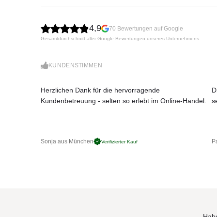
schützen den Schirm vor Fäulnis und Pilzbefall.
Größe in cm
Durchgang
Stamm-Ø in
4,9
70 Bewertungen auf Google
Gesamtdurchschnitt aller Google-Bewertungen unseres Unternehmens.
Höhe
KUNDENSTIMMEN
Herzlichen Dank für die hervorragende
D
Kundenbetreuung - selten so erlebt im Online-Handel.
s
250 x 250
273
223
53
300 x 300
273
223
53
350 x 350
303
239
63
Sonja aus München
Pa
Verifizierter Kauf
Habe