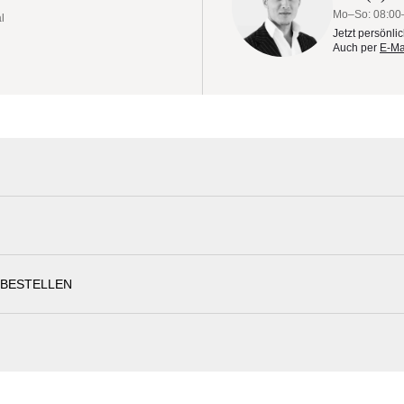
Schirmständer
Mo–So: 08:00
l
Jetzt persönli
Auch per
E-Ma
n
 BESTELLEN
ist der Teakbaum sehr beliebt bei der Herstellung hochwertiger
 dass die Oberfläche auch ohne weitere Nachbehandlungen wetterresis
chwertigsten Bestandteile von Gartenmöbeln.
Weishäupl Sonnenschirme Materialmuste
ings nicht nur durch seine Robustheit aus, sondern auch durch sein
lzes gibt jeder Terrasseneinrichtung den Flair einer Südseeinsel. So 
Erleben Sie unsere Stoffe und Materialien ganz in Ruhe in Ihren eigen
 Hause holen, und das für lange Zeit. Die natürlichen Stoffe des Hol