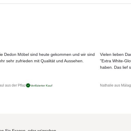
Aktuelle Originalstoffe des Herstellers
Farbe, Struktur und Haptik authentisch erleben
 mm
Gewicht in kg
Persönliche Beratung bei Ihrer Konfiguration
ie Dedon Möbel sind heute gekommen und wir sind
Vielen lieben Dan
ehr sehr zufrieden mit Qualität und Aussehen.
"Extra White-Gl
JETZT MUSTER BESTELLEN
15
haben. Das lief s
18
24
ul aus der Pflaz
Nathalie aus Mála
Verifizierter Kauf
n Sie Fragen, oder wünschen