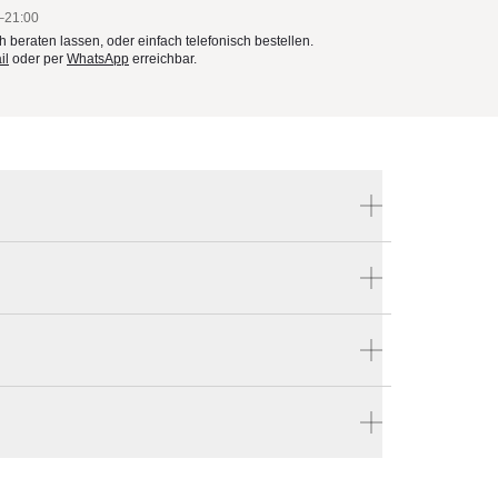
–21:00
ch beraten lassen, oder einfach telefonisch bestellen.
il
oder per
WhatsApp
erreichbar.
Produktnummer:
VS-TS-Q-25
Hersteller:
tent
Weishäupl Sonnenschirme
r nach Hause bestellen
kann
en vier Wänden.
zes