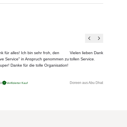
k für alles! Ich bin sehr froh, den
Vielen lieben Dank für das net
ove Service" in Anspruch genommen zu
tollen Service.
uper! Danke für die tolle Organisation!
ga
Doreen aus Abu Dhabi
Verifizierter Kauf
Verifizierter 