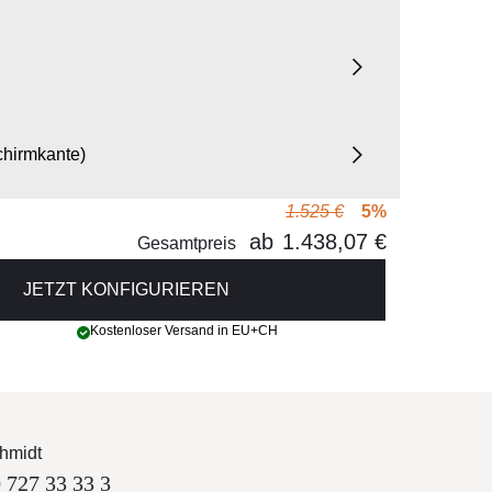
chirmkante)
1.525 €
5%
ab
1.438,07 €
chirmkante)
Gesamtpreis
JETZT KONFIGURIEREN
Kostenloser Versand in EU+CH
hmidt
 727 33 33 3