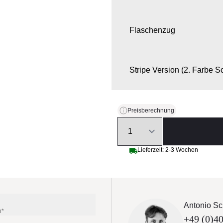
Flaschenzug
Stripe Version (2. Farbe S
Mixed Version (2. Farbe S
Preisberechnung
Quantity
Volant
Lieferzeit: 2-3 Wochen
Schutzhülle
Antonio Sc
n*
+49 (0)40