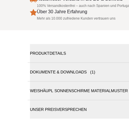
100% Versandkostenfrei – auch nach Spanien und Portuga
Über 30 Jahre Erfahrung
Mehr als 10.000 zufriedene Kunden vertrauen uns
PRODUKTDETAILS
DOKUMENTE & DOWNLOADS (1)
Weishäupl Teakschirm quadratisch | versch. Größe
WEISHÄUPL SONNENSCHIRME MATERIALMUSTER
Weishäupl Katalog
Durch die besonderen Eigenschaften seines Holzes 
Gartenmöbel. Seine natürlichen Öle sorgen dafür,
und ansehnlich bleibt. Daher ist Teak einer der ho
UNSER PREISVERSPRECHEN
Der Teakschirm von Weishäupl zeichnet sich allerd
ansprechendes Design. Die natürliche Farbe des Ho
man sich den Traum des Tropenurlaubs einfach nach