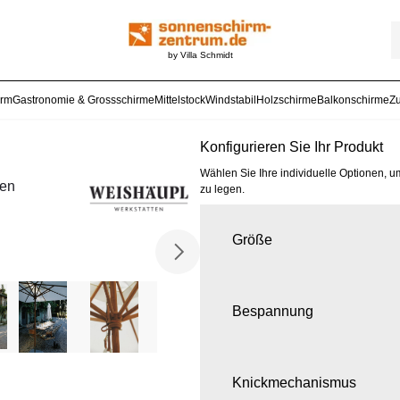
by Villa Schmidt
arm
Gastronomie & Grossschirme
Mittelstock
Windstabil
Holzschirme
Balkonschirme
Z
Konfigurieren Sie Ihr Produkt
Wählen Sie Ihre individuelle Optionen, u
ßen
zu legen.
Größe
Bespannung
Knickmechanismus