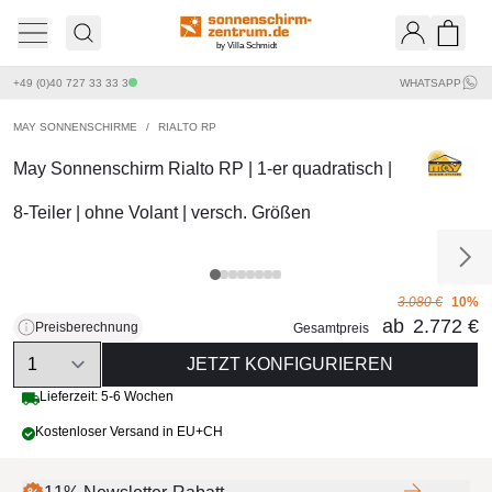
by Villa Schmidt
Ware
+49 (0)40 727 33 33 3
WHATSAPP
MAY SONNENSCHIRME
/
RIALTO RP
May Sonnenschirm Rialto RP | 1-er quadratisch |
8-Teiler | ohne Volant | versch. Größen
3.080 €
10%
ab
2.772 €
Preisberechnung
Gesamtpreis
Quantity
JETZT KONFIGURIEREN
Lieferzeit: 5-6 Wochen
Kostenloser Versand in EU+CH