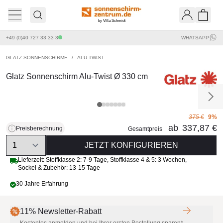
by Villa Schmidt
Ware
+49 (0)40 727 33 33 3
WHATSAPP
GLATZ SONNENSCHIRME
/
ALU-TWIST
Glatz Sonnenschirm Alu-Twist Ø 330 cm
375 €
9%
ab
337,87 €
Preisberechnung
Gesamtpreis
Quantity
JETZT KONFIGURIEREN
Lieferzeit:
Stoffklasse 2: 7-9 Tage
,
Stoffklasse 4 & 5: 3 Wochen
,
Sockel & Zubehör: 13-15 Tage
30 Jahre Erfahrung
11% Newsletter-Rabatt