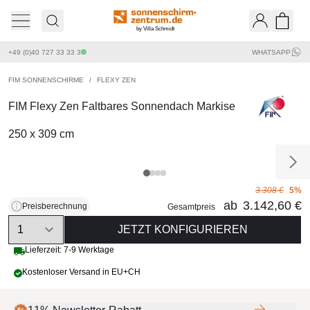
by Villa Schmidt
Ware
+49 (0)40 727 33 33 3
WHATSAPP
FIM SONNENSCHIRME
/
FLEXY ZEN
FIM Flexy Zen Faltbares Sonnendach Markise
250 x 309 cm
3.308 €
5%
ab
3.142,60 €
Preisberechnung
Gesamtpreis
Quantity
JETZT KONFIGURIEREN
Lieferzeit: 7-9 Werktage
Kostenloser Versand in EU+CH