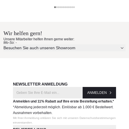
Produkteigenschaften:
FIM Materialmuster nach Hause
robuste, pulverbeschichtete Aluminiumstruktur
Bezug aus individuellen und austauschbaren Segmenten
bestellen
bis zur maximalen Schattengewinnung neigbar
einfache Bedienung per Kurbelsystem oder
Wir helfen gern!
Erleben Sie unsere Stoffe und Materialien ganz in Ruhe in
Elektoantrieb
Unsere Mitarbeiter helfen Ihnen gerne weiter:
Ihren eigenen vier Wänden.
Mo-So: -
Lieferung mit Doppelschienen für extra Stabilität
Aktuelle Originalstoffe des Herstellers
Besuchen Sie auch unseren Showroom
inklusive Schutzbezug
Farbe, Struktur und Haptik authentisch erleben
Produktnummer:
Persönliche Beratung bei Ihrer Konfiguration
GTFLE001900
JETZT MUSTER BESTELLEN
Hersteller:
NEWSLETTER ANMELDUNG
FIM
ANMELDEN
Anmelden und 11% Rabatt auf Ihre erste Bestellung erhalten.*
*Abmeldung jederzeit möglich. Einlösbar ab 1.000 € Bestellwert.
Ausnahmen vorbehalten.
Mit Ihrer Anmeldung erklären Sie sich mit unseren Datenschutzbestimmungen
einverstanden.