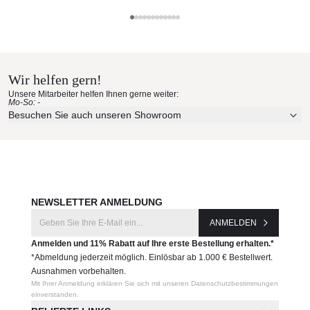
Produkteigenschaften:
FIM Materialmuster nach Hause
robuste, pulverbeschichtete Aluminiumstruktur
Bezug aus individuellen und austauschbaren Segmenten
bestellen
bis zur maximalen Schattengewinnung neigbar
einfache Bedienung per Kurbelsystem oder
Wir helfen gern!
Erleben Sie unsere Stoffe und Materialien ganz in Ruhe in
Elektoantrieb
Unsere Mitarbeiter helfen Ihnen gerne weiter:
Ihren eigenen vier Wänden.
Mo-So: -
Lieferung mit Doppelschienen für extra Stabilität
Aktuelle Originalstoffe des Herstellers
Besuchen Sie auch unseren Showroom
inklusive Schutzbezug
Farbe, Struktur und Haptik authentisch erleben
Produktnummer:
Persönliche Beratung bei Ihrer Konfiguration
GTFLE001400
JETZT MUSTER BESTELLEN
Hersteller:
NEWSLETTER ANMELDUNG
FIM
ANMELDEN
Anmelden und 11% Rabatt auf Ihre erste Bestellung erhalten.*
*Abmeldung jederzeit möglich. Einlösbar ab 1.000 € Bestellwert.
Ausnahmen vorbehalten.
Mit Ihrer Anmeldung erklären Sie sich mit unseren Datenschutzbestimmungen
einverstanden.