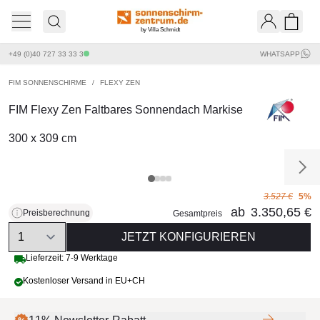
by Villa Schmidt
Ware
+49 (0)40 727 33 33 3
WHATSAPP
FIM SONNENSCHIRME
/
FLEXY ZEN
FIM Flexy Zen Faltbares Sonnendach Markise
300 x 309 cm
3.527 €
5%
ab
3.350,65 €
Preisberechnung
Gesamtpreis
Quantity
JETZT KONFIGURIEREN
Lieferzeit: 7-9 Werktage
Kostenloser Versand in EU+CH